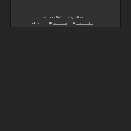
Last update: Thu 10 Oct 24 @ 8:20 pm
Stats
Comments
How to install