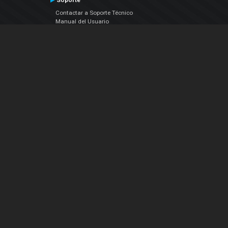
Soporte
Contactar a Soporte Técnico
Manual del Usuario
VDJPedia (Wiki)
Artículos
Foros
COMPAÑIA
Acerca de Nosotros
contáctenos
Política de Privacidad
Acuerdo de Licenciamiento (EULA)
Siguenos
Facebook
YouTube