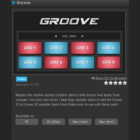
Groove
By
Rune (DJ-In-Norway)
Pads
Downloads: 31 355
Replace the rhythm section (rhythm stems) with drums and beats from
sampler. Use your own drum / beat loop sampler bank or add the Groove
01 & Groove 02 sampler bank from Extensions to use with these pads
Available on :
PC
PC (32bit)
Mac (Intel)
Mac (Arm)